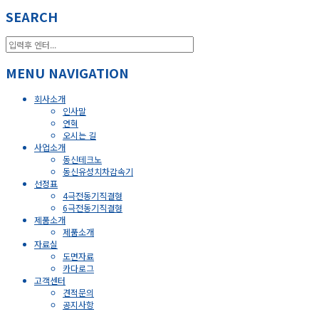
SEARCH
MENU NAVIGATION
회사소개
인사말
연혁
오시는 길
사업소개
동신테크노
동신유성치차감속기
선정표
4극전동기직결형
6극전동기직결형
제품소개
제품소개
자료실
도면자료
카다로그
고객센터
견적문의
공지사항