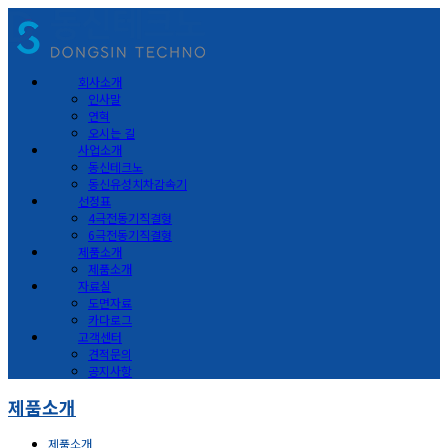
회사소개
인사말
연혁
오시는 길
사업소개
동신테크노
동신유성치차감속기
선정표
4극전동기직결형
6극전동기직결형
제품소개
제품소개
자료실
도면자료
카다로그
고객센터
견적문의
공지사항
제품소개
제품소개