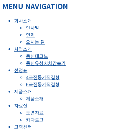
MENU NAVIGATION
회사소개
인사말
연혁
오시는 길
사업소개
동신테크노
동신유성치차감속기
선정표
4극전동기직결형
6극전동기직결형
제품소개
제품소개
자료실
도면자료
카다로그
고객센터