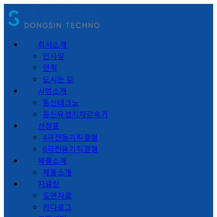
회사소개
인사말
연혁
오시는 길
사업소개
동신테크노
동신유성치차감속기
선정표
4극전동기직결형
6극전동기직결형
제품소개
제품소개
자료실
도면자료
카다로그